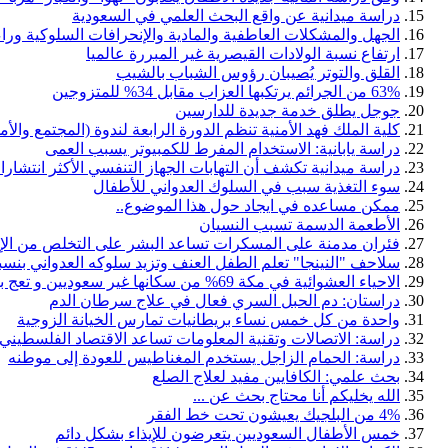
دراسة ميدانية عن واقع البحث العلمي في السعودية
الجهل والمشكلات العاطفية والمادية والإنحرافات السلوكية ورا
ارتفاع نسبة الولادات القيصرية غير المبررة عالميا
القلق والتوتر يُصيبان رؤوس الشباب بالشيب
63% من الجرائم يرتكبها العزاب مقابل 34% للمتزوجين
جوجل يطلق خدمة جديدة للدارسين
كلية الملك فهد الأمنية تنظم الدورة الرابعة لندوة (المجتمع والأم
دراسة يابانية: الاستخدام المفرط للكمبيوتر يسبب العمى
دراسة ميدانية تكشف أن التهابات الجهاز التنفسي الأكثر انتشارا
سوء التغذية سبب في السلوك العدواني للأطفال
ممكن مساعده في ايجاد حول هذا الموضوع..
الأطعمة الدسمة تسبب النسيان
فئران مدمنة على المسكرات تساعد البشر على التخلص من الإ
سلاحف "النينجا" تعلم الطفل العنف وتزيد سلوكه العدواني بنسبة70
الاحياء العشوائية في مكة 69% من سكانها غير سعوديين و تعج بأمراض اجتماعية و بيئية
دراستان: دم الحبل السري فعال في علاج سرطان الدم
واحدة من كل خمس نساء بريطانيات تمارس الخيانة الزوجية
دراسة: الاتصالات وتقنية المعلومات تساعد الاقتصاد الفلسطيني
دراسة: الحمام الزاجل يستخدم المغناطيس للعودة إلى موطنه
بحث علمي: الكافايين مفيد لعلاج الصلع
الله يخليكم أنا محتاج بحث عن ...
4% من البلجيك يعيشون تحت خط الفقر
خمس الأطفال السعوديين يتعرضون للإيذاء بشكل دائم