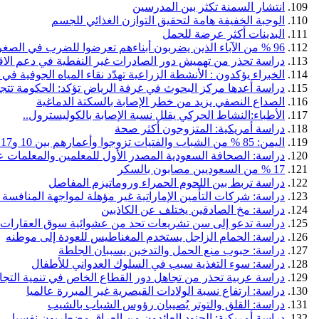
انتشار السمنة تكثر بين المدرسين
الوجبة الخفيفة هامة لتحقيق التوازن الغذائي للجسم
البدينات أكثر عرضة للحمل
96 % من الآباء الذين يضربون أبناءهم تعرضوا للضرب في الصغر
دراسة تحذر من تهميش دور الصادرات غير النفطية في دعم الاق
الخبراء يؤكدون : الأنشطة الزراعية تهدّد نقاء المياه الجوفية في 
دراسة أعدها مركز البحوث في غرفة الرياض تؤكد: الحكومة تتجه 
الصداع النصفي يزيد من خطر الإصابة بالسكتة الدماغية
الأطباء:النشاط الحركي يقلل نسبة الإصابة بالكوليسترول..
دراسة أمريكية: المتزوجون أكثر صحة
اليمن: 85 % من الشباب والفتيات تزوجوا وأعمارهم بين 10 و17 عاما
دراسة: الصحافة السعودية المصدر الأول للمعلمين والمعلمات عن 
17 % من السعوديين مصابون بالسكر
دراسة تربط بين اللحوم الحمراء وروماتيزم المفاصل
دراسة: شركات التأمين الإماراتية غير مؤهلة لمواجهة المنافسة ا
دراسة: مخ الصادقين يختلف عن الكاذبين
دراسة تدعو إلى سن تشريعات تحد من عشوائية سوق العقارات
دراسة: الحمام الزاجل يستخدم المغناطيس للعودة إلى موطنه
دراسة: حبوب منع الحمل والتدخين يسببان الجلطة
دراسة: سوء التغذية سبب في السلوك العدواني للأطفال
دراسة عربية تحذر من تجاهل دور القطاع الخاص في تنمية التجارة 
دراسة: ارتفاع نسبة الولادات القيصرية غير المبررة عالميا
دراسة: القلق والتوتر يُصيبان رؤوس الشباب بالشيب
دراسة أمريكية: الجنود العائدون من العراق مضطربون نفسيا