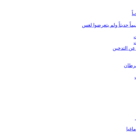
ً
ماً حديثاً ولم يتعرضوا لغس
ت
ت
عن التدخين
سرطان