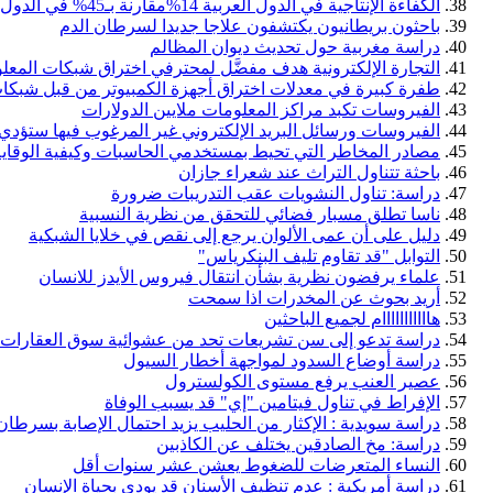
الكفاءة الإنتاجية في الدول العربية 14%مقارنة بـ45% في الدول النامية و65% في الصناعية
باحثون بريطانيون يكتشفون علاجا جديدا لسرطان الدم
دراسة مغربية حول تحديث ديوان المظالم
التجارة الإلكترونية هدف مفضَّل لمحترفي اختراق شبكات المعل
طفرة كبيرة في معدلات اختراق أجهزة الكمبيوتر من قبل شبك
الفيروسات تكبد مراكز المعلومات ملايين الدولارات
الفيروسات ورسائل البريد الإلكتروني غير المرغوب فيها ستؤدي إل
مصادر المخاطر التي تحيط بمستخدمي الحاسبات وكيفية الوقاية
باحثة تتناول التراث عند شعراء جازان
دراسة: تناول النشويات عقب التدريبات ضرورة
ناسا تطلق مسبار فضائي للتحقق من نظرية النسبية
دليل على أن عمى الألوان يرجع إلى نقص في خلايا الشبكية
التوابل "قد تقاوم تليف البنكرياس"
علماء يرفضون نظرية بشأن انتقال فيروس الأيدز للانسان
أريد بحوث عن المخدرات اذا سمحت
هااااااااااام لجميع الباحثين
دراسة تدعو إلى سن تشريعات تحد من عشوائية سوق العقارات
دراسة أوضاع السدود لمواجهة أخطار السيول
عصير العنب يرفع مستوى الكولسترول
الإفراط في تناول فيتامين "إي" قد يسبب الوفاة
دراسة سويدية : الإكثار من الحليب يزيد احتمال الإصابة بسرطا
دراسة: مخ الصادقين يختلف عن الكاذبين
النساء المتعرضات للضغوط يعشن عشر سنوات أقل
دراسة أمريكية : عدم تنظيف الأسنان قد يودي بحياة الإنسان