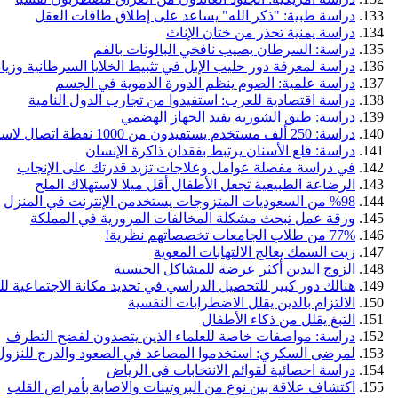
دراسة طبية: "ذكر الله" يساعد على إطلاق طاقات العقل
دراسة يمنية تحذر من ختان الإناث
دراسة: السرطان يصيب نافخي البالونات بالفم
دراسة لمعرفة دور حليب الإبل في تثبيط الخلايا السرطانية وزياد
دراسة علمية: الصوم ينظم الدورة الدموية في الجسم
دراسة اقتصادية للعرب: استفيدوا من تجارب الدول النامية
دراسة: طبق الشوربة يفيد الجهاز الهضمي
دراسة: 250 ألف مستخدم يستفيدون من 1000 نقطة اتصال لاسلكية
دراسة: قلع الأسنان يرتبط بفقدان ذاكرة الإنسان
في دراسة مفصلة عوامل وعلاجات تزيد قدرتك على الإنجاب
الرضاعة الطبيعية تجعل الأطفال أقل ميلا لاستهلاك الملح
%98 من السعوديات المتزوجات يستخدمن الإنترنت في المنزل
ورقة عمل تبحث مشكلة المخالفات المرورية في المملكة
77% من طلاب الجامعات تخصصاتهم نظرية!
زيت السمك يعالج الالتهابات المعوية
الزوج البدين أكثر عرضة للمشاكل الجنسية
هنالك دور كبير للتحصيل الدراسي في تحديد مكانة الاجتماعية للف
الالتزام بالدين يقلل الاضطرابات النفسية
التبغ يقلل من ذكاء الأطفال
دراسة: مواصفات خاصة للعلماء الذين يتصدون لفضح التطرف
لمرضى السكري: استخدموا المصاعد في الصعود والدرج للنزول
دراسة احصائية لقوائم الانتخابات في الرياض
اكتشاف علاقة بين نوع من البروتينات والاصابة بأمراض القلب