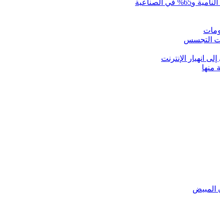
ومات
ات التجسس
ى انهيار الإنترنت
 منها
ن المبيض