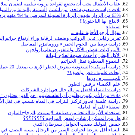
عقاب الأطفال يجب أن يخضع لقواعد تربوية سليمة لضمان سلام
ثلاث دراسات سعودية تحذر من انتشار السمنة والبدانة بين المو
63% من الزوار يؤيدون الزيارة الطويلة للمرضى و44% منهم يرفضونها
الابداع ايها الباحثون!!!
استفتاء
سؤال أرجو الأجابة عليه....
تقرير رقابي: تدني الرواتب وضعف الرقابة وراء ارتفاع جرائم ال
دراسة تربط بين اللحوم الحمراء وروماتيزم المفاصل
الأميركيات يفضلن الأكل والتلفزيون على أزواجهن
الأكل البطيء أحدث صيحة لعلاج البدانة
الشموع المعطرة تقتل الجراثيم
دراسة أمريكية: السعودية تتعرض لخطر الإرهاب بمعدل 20 عملية سنوياً
أبحاث علمية.. قص ولصق!*
للخبــــــره دورها
علم الكيمياء يرفض التطور
دراسة: النساء أفضل من الرجال في إدارة الشركات
43 % من الأمريكيين يظنون أن الفلسطينيين هم الذين يحتلون "الأراضي المحتلة"
دراسة علمية: تجاوز تركيز النترات في المياه يتسبب في قتل 
استفتاء للمرأة العاملة
استخدام الأتربة الناتجة من صناعة الإسمنت بالزجاج الملون
هل من الممكن ارشادي لبعض المراجع ؟؟؟؟؟؟؟؟
حمض الفوليك يصيب الحوامل بسرطان الثدي
النساء أقل تعرضا لحوادث السير من الرجال بنسبة النصف في ل