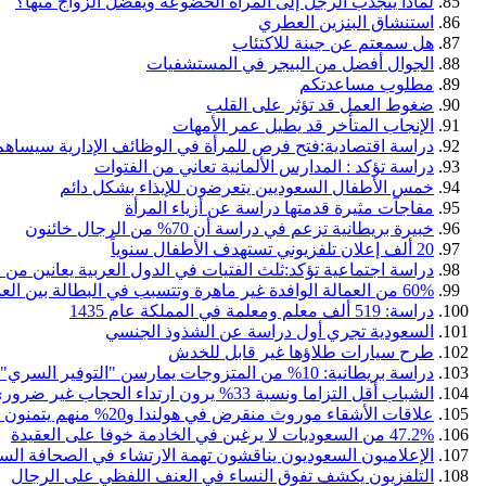
لماذا ينجذب الرجل إلى المرأة الخضوعة ويفضل الزواج منها؟
استنشاق البنزين العطري
هل سمعتم عن جينة للاكتئاب
الجوال أفضل من البيجر في المستشفيات
مطلوب مساعدتكم
ضغوط العمل قد تؤثر على القلب
الإنجاب المتأخر قد يطيل عمر الأمهات
دراسة اقتصادية:فتح فرص للمرأة في الوظائف الإدارية سيساه
دراسة تؤكد : المدارس الألمانية تعاني من الفتوات
خمس الأطفال السعوديين يتعرضون للإيذاء بشكل دائم
مفاجآت مثيرة قدمتها دراسة عن أزياء المرأة
خبيرة بريطانية تزعم في دراسة أن 70% من الرجال خائنون
20 ألف إعلان تلفزيوني تستهدف الأطفال سنوياً
دراسة اجتماعية تؤكد:ثلث الفتيات في الدول العربية يعانين من 
60% من العمالة الوافدة غير ماهرة وتتسبب في البطالة بين العمالة الوطنية
دراسة: 519 ألف معلم ومعلمة في المملكة عام 1435
السعودية تجري أول دراسة عن الشذوذ الجنسي
طرح سيارات طلاؤها غير قابل للخدش
دراسة بريطانية: 10% من المتزوجات يمارسن "التوفير السري" من وراء أزواجهن
الشباب أقل التزاما ونسبة 33% يرون ارتداء الحجاب غير ضروري
علاقات الأشقاء موروث منقرض في هولندا و20% منهم يتمنون موت أشقائهم
47.2% من السعوديات لا يرغبن في الخادمة خوفا على العقيدة
الإعلاميون السعوديون يناقشون تهمة الارتشاء في الصحافة الس
التلفزيون يكشف تفوق النساء في العنف اللفظي على الرجال