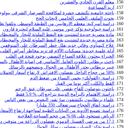
معلم القرن الحادي والعشرين
اريد المساعدة
باحثة جامعية تكتشف حشرة لمكافحة الصرصار الشرقي بيولوجيا
بحوث الملتقى العلمي الخامس لابحاث الحج
دراسة أميركية: معظم الإرهابيين من الطبقة الوسطى وتلقوا تعلي
دراسة جيولوجية تؤكد عبور موسى عليه السلام لبحيرة قارون
مادة مصرية جديدة لتشتيت بقع النفط الملوثة للبحار والمحيطا
مادة مصرية جديدة لتشتيت بقع النفط الملوثة للبحار والمحيطا
علاج كيمياوي وقائي جديد يقلل خطر السرطان على المتوقفين 
أدلة علمية جديدة: مسكنات الآلام قد تزيد مخاطر أمراض القلب
الخبراء يبحثون علاقة الصداع النصفي بوجود فتحة في القلب
باحث بريطاني: التلوث العامل الأساسي في إصابة الأطفال بال
خبير بريطاني يحذر الأطفال من الجوال وينصحهم بالرسائل
58% من حجاج الداخل يفضلون الافتراش لارتفاع أسعار الحملات
دراسة: «الفوليك» يحمي النساء من ضغط الدم
القط والكلب أكثر نوما من الفيل
باحثون يتوصلون للقاح يقضي على سرطان عنق الرحم
دراسة: الاهتمام بالبرامج الدينية يتراجع إلى % 5.9 فقط
علماء بريطانيون يكتشفون سرّ نفور البعوض من بعض الناس
دراسة: إنفاق الحجاج سيرتفعإلى 350 مليارا
دراسة: تصنيع الأدوية من النباتات الطبية لمواجهة ارتفاع الأسعار
الرياض تستحوذ على 66 % من حجم السياحة العلاجية
17,1 من مرضى الغسيل الدموي يفضلون الزراعة من متوفين دماغيا
دراسة تؤكد: الشباب يفضلون رسائل الجوال