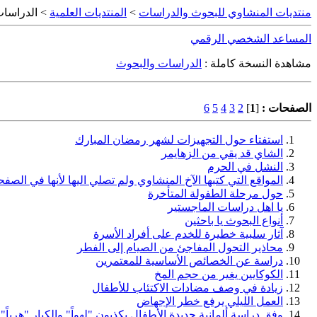
منتديات المنشاوي للبحوث والدراسات
>
المنتديات العلمية
> الدراسات
المساعد الشخصي الرقمي
مشاهدة النسخة كاملة :
الدراسات والبحوث
الصفحات :
[
1
]
2
3
4
5
6
استفتاء حول التجهيزات لشهر رمضان المبارك
الشاي قد يقي من الزهايمر
النشل في الحرم
المواقع التي كتبها الآخ المنشاوي ولم تصلي اليها لأنها في الصفحة
حول مرحلة الطفولة المتأخرة
يا اهل دراسات الماجستير
أنواع البحوث يا باحثين
آثار سلبية خطيرة للخدم على أفراد الأسرة
محاذير التحول المفاجئ من الصيام إلى الفطر
دراسة عن الخصائص الأساسية للمعتمرين
الكوكايين يغير من حجم المخ
زيادة في وصف مضادات الاكتئاب للأطفال
العمل الليلي يرفع خطر الإجهاض
وفق دراسة ألمانية جديدة الأطفال يكذبون "لهواً" والكبار "هرباً"