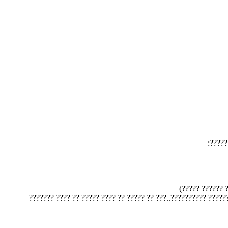
?? ???
?????? ???? ????? ?????? ?? ????? ???????? ???? ?? ??????? ?