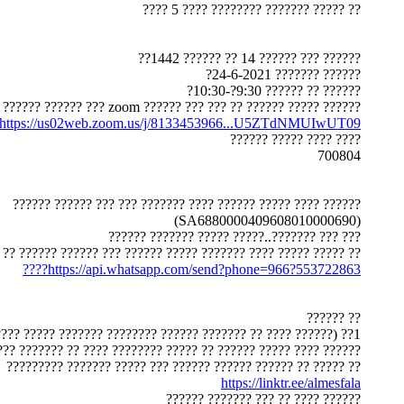
?? ????? ??????? ???????? ???? 5 ????
?????? ??? ?????? 14 ?? ?????? 1442??
?????? ??????? 24-6-2021?
?????? ?? ?????? 9:30?-10:30?
?????? ????? ?????? ?? ??? ??? ?????? zoom ??? ?????? ??????
https://us02web.zoom.us/j/8133453966...U5ZTdNMUIwUT09
???? ???? ????? ??????
700804
?????? ???? ????? ?????? ???? ??????? ??? ??? ?????? ??????
(SA6880000409608010000690)
??? ??? ???????..????? ????? ??????? ??????
?? ????? ???? ??????? ????? ?????? ??? ?????? ?????? ?? ?????:
https://api.whatsapp.com/send?phone=966?553722863????
?? ??????
1?? (?????? ???? ?? ??????? ?????? ???????? ??????? ????? ???? ?????? ?????)
??????? ??????????..??? ?? ????? ?? ???? ????? ?? ???? ???????
?? ????? ?? ?????? ?????? ?????? ??? ????? ??????? ?????????
https://linktr.ee/almesfala
?????? ???? ?? ??? ??????? ??????