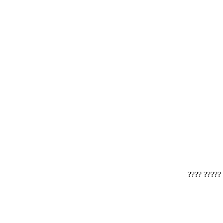
?????? ???