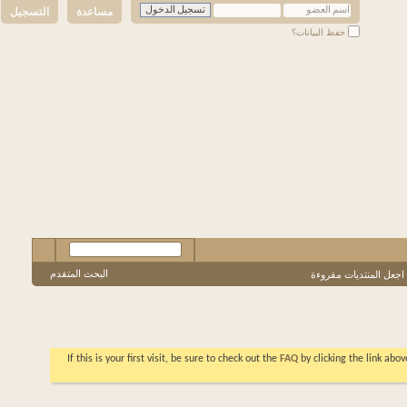
مساعدة
التسجيل
حفظ البيانات؟
البحث المتقدم
لمنتديات مقروءة
If this is your first visit, be sure to check out the
FAQ
by clicking the li