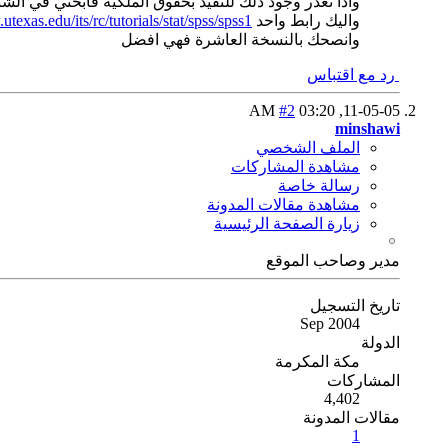
واذا تعذر وجود ذلك للتقيد بحقوق الملكية فابحثي في ال
واليك رابط واحد
texas.edu/its/rc/tutorials/stat/spss/spss1/
وانصحك بالنسخة العاشرة فهي افضل
رد مع اقتباس
#2
03:20 AM
11-05-05,
minshawi
الملف الشخصي
مشاهدة المشاركات
رسالة خاصة
مشاهدة مقالات المدونة
زيارة الصفحة الرئيسية
مدير وصاحب الموقع
تاريخ التسجيل
Sep 2004
الدولة
مكة المكرمة
المشاركات
4,402
مقالات المدونة
1