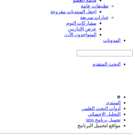
قائمة العضو
تطبيقات عامة
اجعل المنتديات مقروءة
خيارات سريعة
مشاركات اليوم
عرض الإداريين
المتواجدون الآ،ن
المدونات
البحث المتقدم
المنتدى
أدوات البحث العلمي
التحليل الاحصائي
تحميل برنامج spss
مواقع لتحميل البرنامج