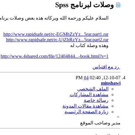
وصلات لبرنامج Spss
السلام عليكم ورحمة الله وبركاته هذه بعض وصلات برنامج SS
http://www.rapidsafe.net/rc-EGMhZzYz...5rar.part1.rar
http://www.rapidsafe.net/rc-UjZhRzYz...5rar.part2.rar
وهذه وصلة كتاب له
http://www.4shared.com/file/12404844...-book.html?s=1
رد مع اقتباس
#4
02:40 PM
12-10-07,
minshawi
الملف الشخصي
مشاهدة المشاركات
رسالة خاصة
مشاهدة مقالات المدونة
زيارة الصفحة الرئيسية
مدير وصاحب الموقع